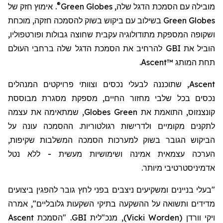
®
. אימוץ חזק של
Green Globes
מובילה עם הסמכת הדגל שלה,
בשילוב עם ביקוש בשוק להסמכה חזקה, מוכחת
Green Globes
ושקופה המספקת מתודולוגיה עקבית שחוצה גבולות ופורטפוליו,
להרחיב את הסמכת הדגל שלה ברחבי העולם
GBI
הוביל את
.
Ascent™
תחת המותג
לבעלי נכסים וצוותי פרויקטים המנהלים
נה
, שתוכנ
Ascent
נכסים בכל שלבי מחזור החיים, מספק
ת
מסגרת מבוססת
את עצמה
שמתאימה
,
Globes
Green
קונצנזוס, התואמת את
לתקנים מקומיים ולדרישות רגולטוריות
. ההסמכה
עונה על
הביקוש הגובר בשוק למערכות הסמכה המשלבות שקיפות,
הערכה עצמאית אמינה ושימושיות מעשית - ללא נטל
.
אדמיניסטרטיבי מיותר
"בעלי בניינים ומשקיעים ניצבים בפני לחץ גובר להפגין ביצועים
מדידים ותשואה על ההשקעה בתיקי השקעות גלובליים", אמרה
Ascent
. "הסמכת
GBI
, מנכ"לית
)
Vicki Worden
(
ויקי וורדן