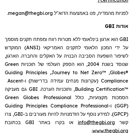
megan@thegbi.org.
באמצעות הדוא"ל
, פנו
מהמדיה
לפניות
אודות GBI
הוא ארגון בינלאומי ללא מטרות רווח ומפתח תקנים מוסמך
GBI
) המוקדש
ANSI
על ידי המכון הלאומי לתקנים האמריקאי (
לשיפור השפעת הסביבה הבנויה על האקלים והחברה. הארגון,
Green
שנוסד בשנת 2004, הוא הספק העולמי של תוכניות
Guiding Principles
,
Journey to Net Zero™
,
Globes®
Ascent
(עקרונות מנחים עמידה בדרישות) ו-
Compliance
GBI גם מעניקה
, ותוכניות הערכה.
Building Certification™
Green Globes Professional
כולל
הסמכות מקצועיות,
Guiding Principles Compliance Professional
ו-
(GGP)
, צרו
GBI
. למידע נוסף על הזדמנויות להיות מעורבים ב-
(GPCP)
או בקרו באתר GBI בכתובת
info@thegbi.org
קשר
.
www.thegbi.org